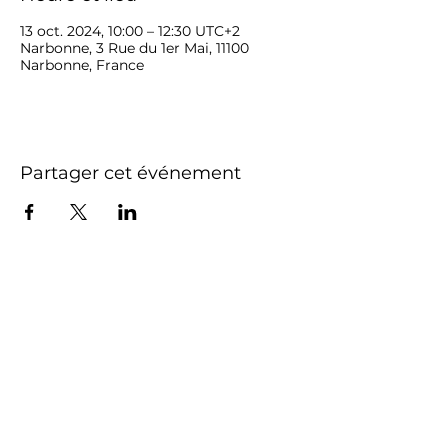
13 oct. 2024, 10:00 – 12:30 UTC+2
Narbonne, 3 Rue du 1er Mai, 11100
Narbonne, France
Partager cet événement
LETTRE D'INFORMATION
Inscrivez-vous pour recevoir les infos et
les nouveautés
VALIDEZ