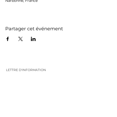
Narbonne, France
Partager cet événement
LETTRE D'INFORMATION
Inscrivez-vous pour recevoir les infos et
les nouveautés
VALIDEZ
FOLLOW ME
CONTACT