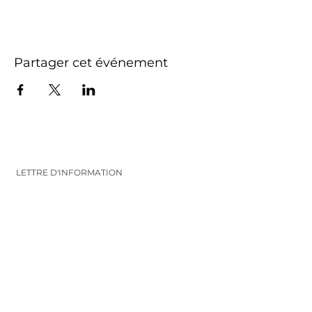
Partager cet événement
LETTRE D'INFORMATION
Inscrivez-vous pour recevoir les infos et
les nouveautés
VALIDEZ
FOLLOW ME
CONTACT