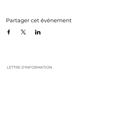
Partager cet événement
LETTRE D'INFORMATION
Inscrivez-vous pour recevoir les infos et
les nouveautés
VALIDEZ
FOLLOW ME
CONTACT
06 81 76 82 90
maekodesign@gmail.com