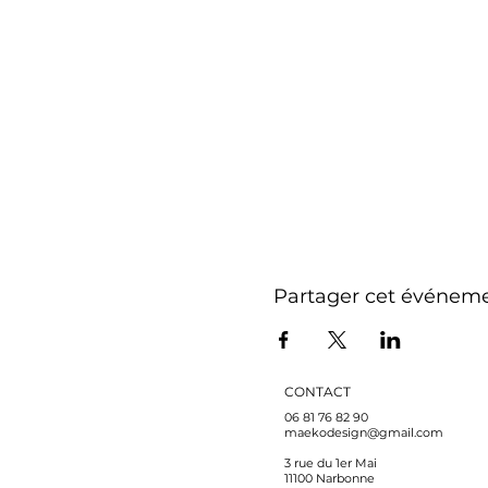
Partager cet événem
CONTACT
06 81 76 82 90
maekodesign@gmail.com
3 rue du 1er Mai
11100 Narbonne