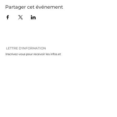
Partager cet événement
LETTRE D'INFORMATION
Inscrivez-vous pour recevoir les infos et
les nouveautés
VALIDEZ
FOLLOW ME
CONTACT
06 81 76 82 90
maekodesign@gmail.com
3 rue du 1er Mai
11100 Narbonne