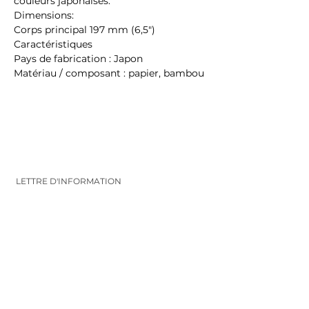
couleurs japonaises.
Dimensions:
Corps principal 197 mm (6,5")
Caractéristiques
Pays de fabrication : Japon
Matériau / composant : papier, bambou
LETTRE D'INFORMATION
Inscrivez-vous pour recevoir les infos et
les nouveautés
VALIDEZ
FOLLOW ME
CONTACT