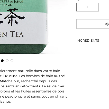
Aj
INGREDIENTS
Bicarbonate de soud
huile de noix de co
biologique, poudre 
romarin et de bois 
ièrement naturelle dans votre bain
et luxueuse. Les bombes de bain au thé
e Matcha pur, recherché depuis des
paisants et détoxifiants. Le sel de mer
loris et les huiles essentielles de bois
e peau propre et saine, tout en offrant
isante.