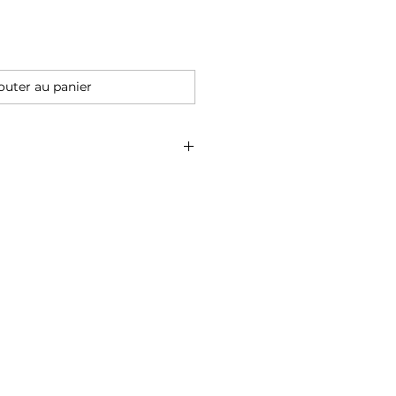
outer au panier
e, sel de mer, acide citrique,
co biologique, huile de jojoba
de matcha, huile essentielle de
de cèdre.