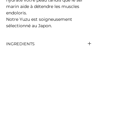
hydrate votre peau tandis que le sel
marin aide à détendre les muscles
endoloris.
Notre Yuzu est soigneusement
sélectionné au Japon.
INGREDIENTS
Bicarbonate de soude, Sel marin, Acide
citrique, Huile de coco, Huile de jojoba
biologique, Yuzu, Huile essentielle de
Yuzu.
LETTRE D'INFORMATION
Inscrivez-vous pour recevoir les infos et
les nouveautés
VALIDEZ