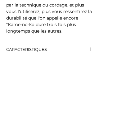
par la technique du cordage, et plus
vous l'utiliserez, plus vous ressentirez la
durabilité que l'on appelle encore
"Kame-no-ko dure trois fois plus
longtemps que les autres.
CARACTERISTIQUES
Dimensions
Taille : env. 70 cm x 10 cm x 450 cm
Poids : 57g
Caractéristiques
LETTRE D'INFORMATION
Pays de fabrication : Japon
Inscrivez-vous pour recevoir les infos et
les nouveautés
Matériau / composant : Matériau :
Paume blanche (fibre de coco),
polypropylène, fil
Température de résistance à la
VALIDEZ