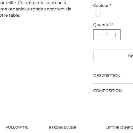
bouteille. Coloré par le contenu à
Couleur
*
 forme organique ronde apportent de
otre table.
Quantité
*
Aj
DESCRIPTION
φ40 x H120 x L55 m
COMPOSITION
Verre résistant à l
température maxima
48℉ Micro-ondes et
[Couvercle] Liège
FOLLOW ME
BESOIN D'AIDE
LETTRE D'INF
Utilisation uniquem