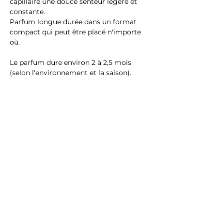
capillaire une douce senteur légère et
constante.
Parfum longue durée dans un format
compact qui peut être placé n'importe
où.
Le parfum dure environ 2 à 2,5 mois
(selon l'environnement et la saison).
LETTRE D'INFORMATION
Inscrivez-vous pour recevoir les infos et
les nouveautés
VALIDEZ