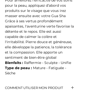
Pour améliorez l’efficacité de vos soins
pour la peau, appliquez d’abord vos
produits sur le visage que vous irez
masser ensuite avec votre Gua Sha
Grâce à ses vertus profondément
apaisantes, l'aventurine verte favorise la
détente et le repos. Elle est aussi
capable de calmer la colère et
l'irritabilité. Pierre douce et généreuse,
elle développe la patience, la tolérance
et la compassion. Elle apporte un
sentiment de bien-être global
Bienfaits :
Raffermie - Sculpte - Unifie
Type de peau :
Mature - Fatiguée -
Sèche
COMMENT UTILISER MON PRODUIT
1. Commencez avec un visage
propre et une peau préparée avec
une huile ou un sérum pour le