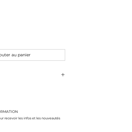
outer au panier
x L148 mm) : 20 feuilles
gné
ORMATION
ballage (H212 x L157 x P4
ur recevoir les infos et les nouveautés