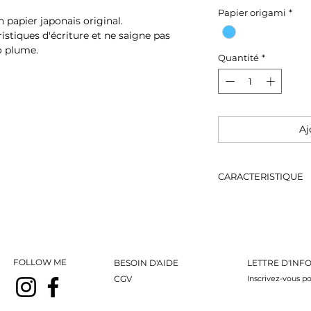
Papier origami
*
papier japonais original.
ristiques d'écriture et ne saigne pas
o plume.
Quantité
*
Aj
CARACTERISTIQUE
Dimensions
*En-tête (H210 
*Avec papier li
FOLLOW ME
BESOIN D'AIDE
LETTRE D'INF
*Taille de l'em
CGV
Inscrivez-vous po
mm)