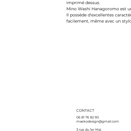
imprimé dessus.
Mino Washi Hanagoromo est un 
Il possède d'excellentes caracté
facilement, même avec un styl
CONTACT
06 81 76 82 90
maekodesign@gmail.com
3 rue du 1er Mai