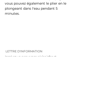
vous pouvez également le plier en le
plongeant dans l'eau pendant 5
minutes.
LETTRE D'INFORMATION
Inscrivez-vous pour recevoir les infos et
les nouveautés
VALIDEZ
FOLLOW ME
CONTACT
06 81 76 82 90
maekodesign@gmail.com